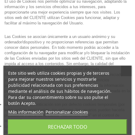
El uso de Cookies nos permite optimizar su navegación, adaptando la
información y los servicios ofrecidos a tus intereses, para
proporcionarte una mejor experiencia siempre que nos visites. Los
sitios web del CLIENTE utilizan Cookies para funcionar, adaptar y
facilitar al máximo la navegación del Usuario.
Las Cookies se asocian únicamente a un usuario anónimo y su
ordenador/dispositivo y no proporcionan referencias que permitan
conocer datos personales. En todo momento podrás acceder a la
configuración de tu navegador para modificar y/o bloquear la instalación
de las Cookies enviadas por los sitios web del CLIENTE, sin que ello
impida al acceso a los contenidos. Sin embargo, la calidad del
funcionamiento de los Servicios puede verse afectada.
Este sitio web utiliza cookies propias y de terceros
Los Usuarios que completen el proceso de registro o hayan iniciado
para mejorar nuestros servicios y mostrarle
sesión con sus datos de acceso podrán acceder a servicios
publicidad relacionada con sus preferencias
personalizados y adaptados a sus preferencias según la información
mediante el análisis de sus hábitos de navegación.
personal suministrada en el momento del registro y la almacenada en la
Cookie de su navegador.
Para dar su consentimiento sobre su uso pulse el
botón Acepto.
La cookies de autenticación son por defecto cookies temporales (por
sesiones) no persistentes, sin embargo, los usuarios pueden hacerla
Más información
Personalizar cookies
persistente marcando la casilla "Remember login" en el control de
acceso. Para usuarios registrados.
RECHAZAR TODO
Las cookies de sesión, que se producen al loguearse tienen una
duración de 30 minutos desde último período de actividad. Para