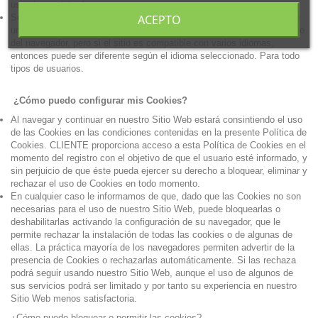
usuarios registrados.
Se crea una cookie llamada "lenguaje" para almacenar el lenguaje - en
ACEPTO
una instalación monolingües esto es simplemente el idioma por defecto
del navegador, pero si el sitio es compatible con varios idiomas,
entonces puede ser diferente según el idioma seleccionado. Para todo
tipos de usuarios.
¿Cómo puedo configurar mis Cookies?
Al navegar y continuar en nuestro Sitio Web estará consintiendo el uso
de las Cookies en las condiciones contenidas en la presente Política de
Cookies. CLIENTE proporciona acceso a esta Política de Cookies en el
momento del registro con el objetivo de que el usuario esté informado, y
sin perjuicio de que éste pueda ejercer su derecho a bloquear, eliminar y
rechazar el uso de Cookies en todo momento.
En cualquier caso le informamos de que, dado que las Cookies no son
necesarias para el uso de nuestro Sitio Web, puede bloquearlas o
deshabilitarlas activando la configuración de su navegador, que le
permite rechazar la instalación de todas las cookies o de algunas de
ellas. La práctica mayoría de los navegadores permiten advertir de la
presencia de Cookies o rechazarlas automáticamente. Si las rechaza
podrá seguir usando nuestro Sitio Web, aunque el uso de algunos de
sus servicios podrá ser limitado y por tanto su experiencia en nuestro
Sitio Web menos satisfactoria.
¿Cómo puedo bloquear o permitir las cookies?