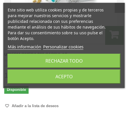
Este sitio web utiliza cookies propias y de terceros
para mejorar nuestros servicios y mostrarle
publicidad relacionada con sus preferencias
mediante el análisis de sus hábitos de navegación.
Para dar su consentimiento sobre su uso pulse el
botón Acepto.
Más información
Personalizar cookies
U*DERM OMEGA 260 CAPSULAS
RECHAZAR TODO
Propiedades: Los ácidos grasos esenciales son constituyentes celulares
esenciales...
113,95 €
ACEPTO
Disponible
Añadir a la lista de deseos