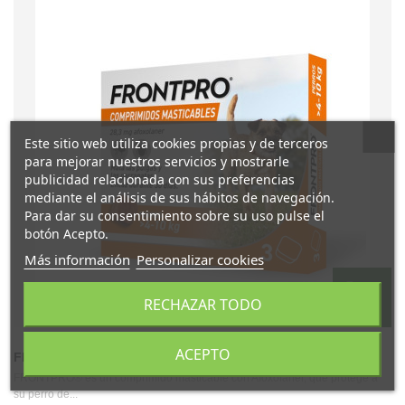
Este sitio web utiliza cookies propias y de terceros
para mejorar nuestros servicios y mostrarle
publicidad relacionada con sus preferencias
mediante el análisis de sus hábitos de navegación.
Para dar su consentimiento sobre su uso pulse el
botón Acepto.
Más información
Personalizar cookies
RECHAZAR TODO
ACEPTO
FRONTPRO COMPRIMIDOS MASTICABLES PARA...
FRONTPRO® es un comprimido masticable con Afoxolaner, que protege a
su perro de...