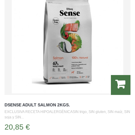
DSENSE ADULT SALMON 2KGS.
EXCLUSIVA RECETA HIPOALERGÉNICASIN trigo, SIN gluten, SIN maíz, SIN
soja y SIN...
20,85 €