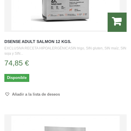
DSENSE ADULT SALMON 12 KGS.
EXCLUSIVA RECETA HIPOALERGÉNICASIN trigo, SIN gluten, SIN maíz, SIN
soja y SIN...
74,85 €
Disponible
Añadir a la lista de deseos