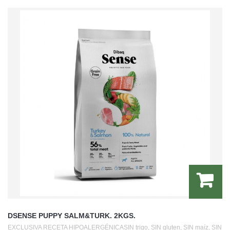
DSENSE PUPPY SALM&TURK. 2KGS.
EXCLUSIVA RECETA HIPOALERGÉNICASIN trigo, SIN gluten, SIN maíz, SIN