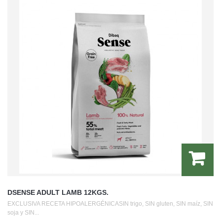
DSENSE ADULT LAMB 12KGS.
EXCLUSIVA RECETA HIPOALERGÉNICASIN trigo, SIN gluten, SIN maíz, SIN
soja y SIN...