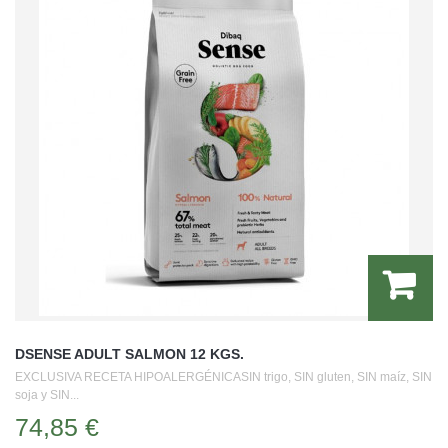
DSENSE ADULT SALMON 12 KGS.
EXCLUSIVA RECETA HIPOALERGÉNICASIN trigo, SIN gluten, SIN maíz, SIN
soja y SIN...
74,85 €