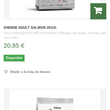
DSENSE ADULT SALMON 2KGS.
EXCLUSIVA RECETA HIPOALERGÉNICASIN trigo, SIN gluten, SIN maíz, SIN
soja y SIN...
20,85 €
Disponible
Añadir a la lista de deseos